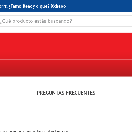
orrr, ¿Tamo Ready o que? Xxhaoo
ué producto estás buscando?
 BUSCADOS
avera
PREGUNTAS FRECUENTES
at
la
las
lores
imos que por favor te contactes con: