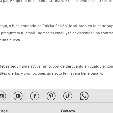
 la parte superior de la pantalla. Una vez te encuentres en la secci
aquí, o bien entrando en “Iniciar Sesión” localizado en la parte s
reguntara tu email. Ingresa tu email y te enviaremos una contrase
r una nueva.
debes seguir para activar un cupón de descuento en cualquier comp
les ofertas y promociones que sólo Primavera tiene para Tí.
 legal
Contacto