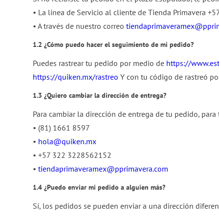
10
.
cuaderno
• La línea de Servicio al cliente de Tienda Primavera 
• A través de nuestro correo
tiendaprimaveramex@ppri
1.2 ¿Cómo puedo hacer el seguimiento de mi pedido?
Puedes rastrear tu pedido por medio de
https://www.est
https://quiken.mx/rastreo
Y con tu código de rastreó po
1.3 ¿Quiero cambiar la dirección de entrega?
Para cambiar la dirección de entrega de tu pedido, para 
• (81) 1661 8597
•
hola@quiken.mx
• +57 322 3228562152
•
tiendaprimaveramex@pprimavera.com
1.4 ¿Puedo enviar mi pedido a alguien más?
Sí, los pedidos se pueden enviar a una dirección diferent