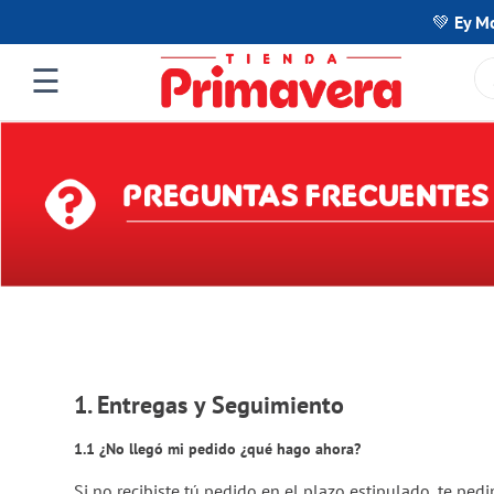
💚 Ey M
¿Q
☰
TÉRMINOS MÁS
1
.
morat
2
.
cuadernos
3
.
colores prim
4
.
mochila
5
.
colores
6
.
mochila mor
7
.
morat mochi
1. Entregas y Seguimiento
8
.
morat mochi
1.1 ¿No llegó mi pedido ¿qué hago ahora?
9
.
lápices de co
Si no recibiste tú pedido en el plazo estipulado, te ped